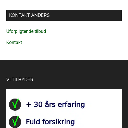
KONTAKT ANDERS
Uforpligtende tilbud
Kontakt
Footer
VI TILBYDER