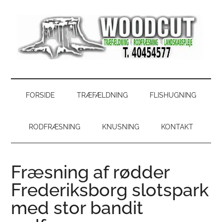
Skip
Skip
Gå
Gå
til
to
direkte
direkte
indhold
secondary
til
til
menu
primær
footer
sidebar
WoodCut
Have,
park
og
FORSIDE
TRÆFÆLDNING
FLISHUGNING
skovservice
RODFRÆSNING
KNUSNING
KONTAKT
Fræsning af rødder
Frederiksborg slotspark
med stor bandit