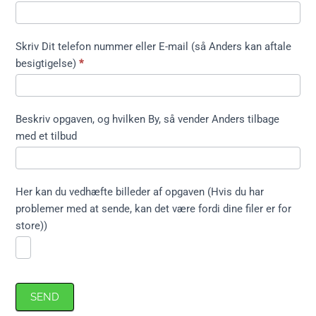
formular
kort ikke
træfældning
Skriv Dit telefon nummer eller E-mail (så Anders kan aftale
besigtigelse)
*
Beskriv opgaven, og hvilken By, så vender Anders tilbage
med et tilbud
Her kan du vedhæfte billeder af opgaven (Hvis du har
problemer med at sende, kan det være fordi dine filer er for
store))
SEND